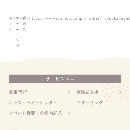
ホ
»
マ
»
福
»
https://www.iconico.co.jp/mother/fukuoka/iizu
ー
ザ
岡
ム
ー
県
リ
ン
グ
サービスメニュー
家事代行
高齢者支援
キッズ・ベビーシッター
マザーリング
イベント保育・企業内託児