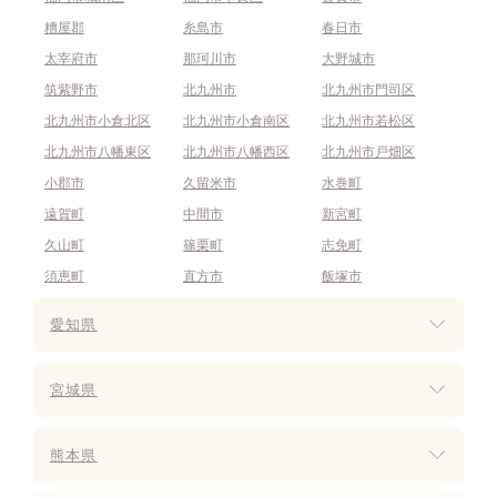
糟屋郡
糸島市
春日市
太宰府市
那珂川市
大野城市
筑紫野市
北九州市
北九州市門司区
北九州市小倉北区
北九州市小倉南区
北九州市若松区
北九州市八幡東区
北九州市八幡西区
北九州市戸畑区
小郡市
久留米市
水巻町
遠賀町
中間市
新宮町
久山町
篠栗町
志免町
須恵町
直方市
飯塚市
愛知県
宮城県
熊本県