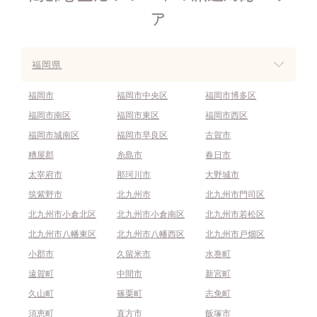
ア
福岡県
福岡市
福岡市中央区
福岡市博多区
福岡市南区
福岡市東区
福岡市西区
福岡市城南区
福岡市早良区
古賀市
糟屋郡
糸島市
春日市
太宰府市
那珂川市
大野城市
筑紫野市
北九州市
北九州市門司区
北九州市小倉北区
北九州市小倉南区
北九州市若松区
北九州市八幡東区
北九州市八幡西区
北九州市戸畑区
小郡市
久留米市
水巻町
遠賀町
中間市
新宮町
久山町
篠栗町
志免町
須恵町
直方市
飯塚市