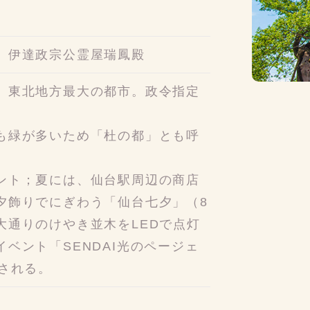
、伊達政宗公霊屋瑞鳳殿
、東北地方最大の都市。政令指定
。
も緑が多いため「杜の都」とも呼
ント；夏には、仙台駅周辺の商店
夕飾りでにぎわう「仙台七夕」（8
大通りのけやき並木をLEDで点灯
ベント「SENDAI光のページェ
催される。