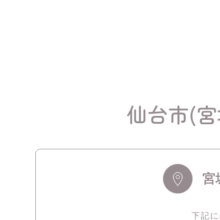
仙台市(
宮
下記に