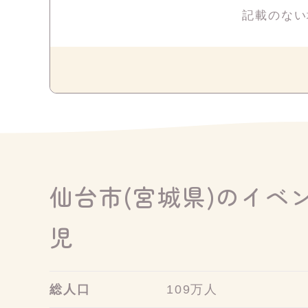
記載のない
仙台市(宮城県)のイベ
児
総人口
109万人