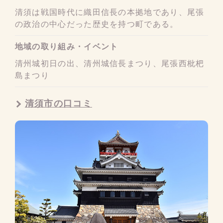
清須は戦国時代に織田信長の本拠地であり、尾張
の政治の中心だった歴史を持つ町である。
地域の取り組み・イベント
清州城初日の出、清州城信長まつり、尾張西枇杷
島まつり
清須市の口コミ