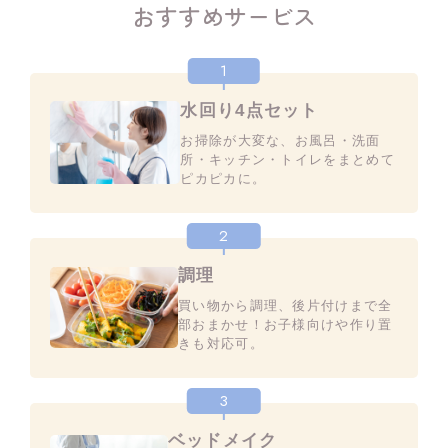
おすすめサービス
1
水回り4点セット
お掃除が大変な、お風呂・洗面
所・キッチン・トイレをまとめて
ピカピカに。
2
調理
買い物から調理、後片付けまで全
部おまかせ！お子様向けや作り置
きも対応可。
3
ベッドメイク