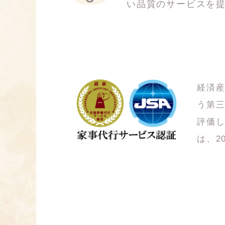
い品質のサービスを
経済
う第
評価
は、2