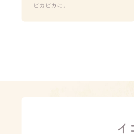
ピカピカに。
イ